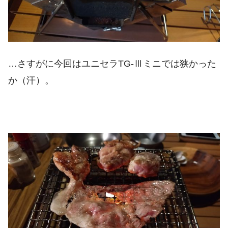
…さすがに今回はユニセラTG-Ⅲミニでは狭かった
か（汗）。