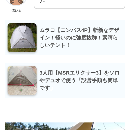
う。
ほひょ
ムラコ【ニンバス4P】斬新なデザ
イン！軽いのに強度抜群！素晴ら
しいテント！
3人用【MSRエリクサー3】をソロ
やデュオで使う「設営手順も簡単
です」