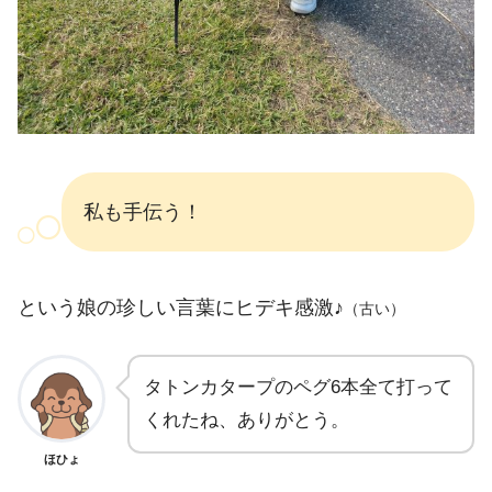
私も手伝う！
という娘の珍しい言葉にヒデキ感激♪
（古い）
タトンカタープのペグ6本全て打って
くれたね、ありがとう。
ほひょ