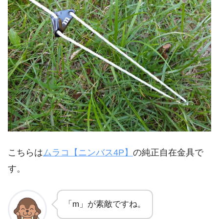
こちらは
ムラコ【ニンバス4P】
の純正自在金具で
す。
「m」が素敵ですね。