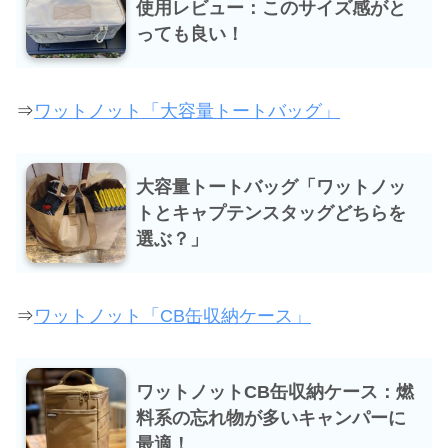
使用レビュー：このサイズ感がと
っても良い！
⇒
ワットノット「大容量トートバッグ」
大容量トートバッグ「ワットノッ
トとキャプテンスタッグどちらを
選ぶ？」
⇒
ワットノット「CB缶収納ケース」
ワットノットCB缶収納ケース：燃
料系の忘れ物が多いキャンパーに
最適！