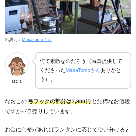
出典元：
MasaTomoさん
何て素敵なのだろう（写真提供して
くださった
MasaTomoさん
ありがと
う）。
ほひょ
なおこの
弓フックの部分は7,800円
と結構なお値段
ですがバラ売りしています。
お金に余裕があればランタンに応じて使い分けると