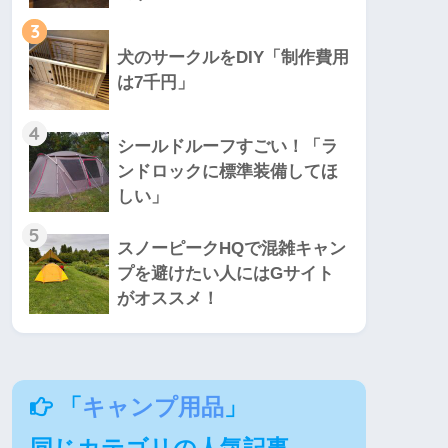
3
犬のサークルをDIY「制作費用
は7千円」
4
シールドルーフすごい！「ラ
ンドロックに標準装備してほ
しい」
5
スノーピークHQで混雑キャン
プを避けたい人にはGサイト
がオススメ！
「
キャンプ用品
」
同じカテゴリの人気記事