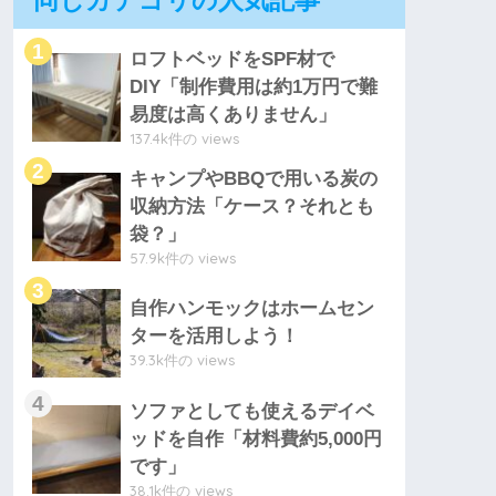
ロフトベッドをSPF材で
DIY「制作費用は約1万円で難
易度は高くありません」
137.4k件の views
キャンプやBBQで用いる炭の
収納方法「ケース？それとも
袋？」
57.9k件の views
自作ハンモックはホームセン
ターを活用しよう！
39.3k件の views
ソファとしても使えるデイベ
ッドを自作「材料費約5,000円
です」
38.1k件の views