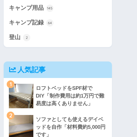
キャンプ用品
145
キャンプ記録
64
登山
2
人気記事
1
ロフトベッドをSPF材で
DIY「制作費用は約1万円で難
易度は高くありません」
2
ソファとしても使えるデイベ
ッドを自作「材料費約5,000円
です」