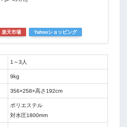
楽天市場
Yahooショッピング
1～3人
9kg
356×258×高さ192cm
ポリエステル
対水圧1800mm