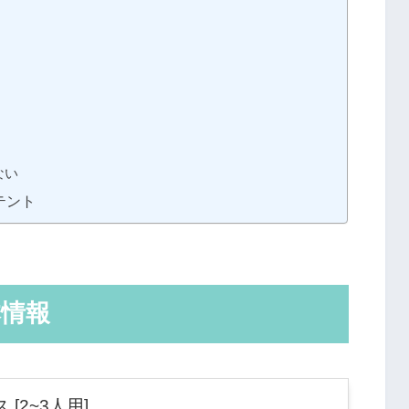
ない
テント
本情報
 [2~3人用]