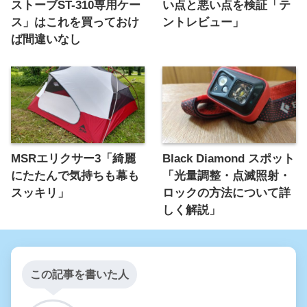
ストーブST-310専用ケー
い点と悪い点を検証「テ
ス」はこれを買っておけ
ントレビュー」
ば間違いなし
MSRエリクサー3「綺麗
Black Diamond スポット
にたたんで気持ちも幕も
「光量調整・点滅照射・
スッキリ」
ロックの方法について詳
しく解説」
この記事を書いた人