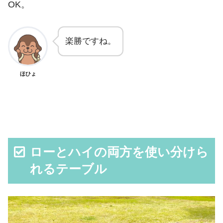
OK。
楽勝ですね。
ほひょ
ローとハイの両方を使い分けら
れるテーブル