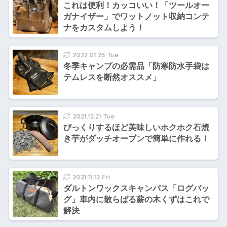
これは便利！カッコいい！「ツールオー
ガナイザー」でワットノット収納コンテ
ナをカスタムしよう！
2022.01.25 Tue
冬季キャンプの必需品「防寒防水手袋は
テムレスを断然オススメ」
2021.12.21 Tue
びっくりするほど美味しいホクホク石焼
き芋がダッチオーブンで簡単に作れる！
2021.11.12 Fri
ダルトンワックスキャンパス「ログバッ
グ」車内に散らばる薪の木くずはこれで
解決