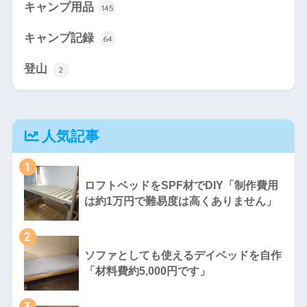
キャンプ用品
145
キャンプ記録
64
登山
2
人気記事
1
ロフトベッドをSPF材でDIY「制作費用
は約1万円で難易度は高くありません」
2
ソファとしても使えるデイベッドを自作
「材料費約5,000円です」
3