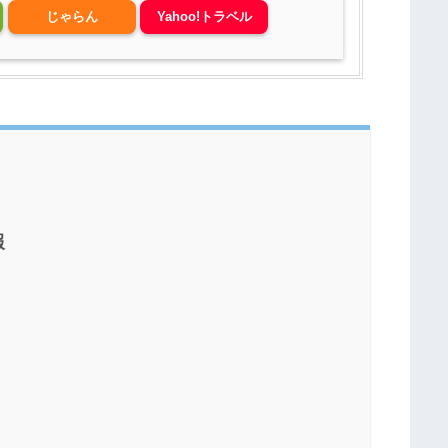
じゃらん
Yahoo!トラベル
報