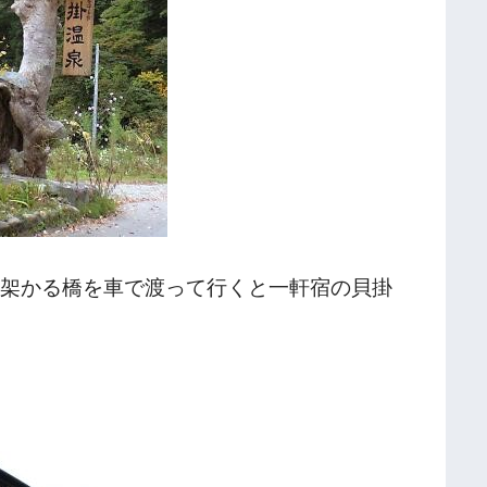
に架かる橋を車で渡って行くと一軒宿の貝掛