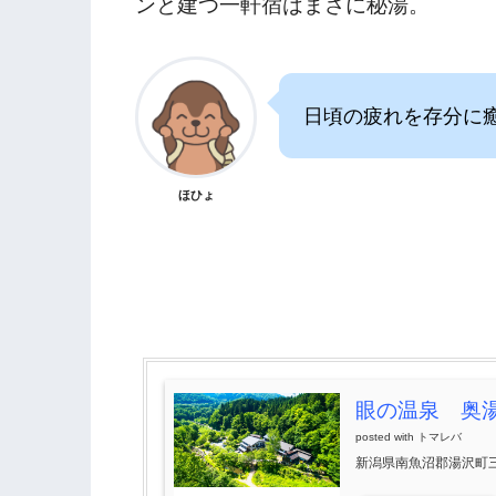
ンと建つ一軒宿はまさに秘湯。
日頃の疲れを存分に
ほひょ
眼の温泉 奥
posted with
トマレバ
新潟県南魚沼郡湯沢町三