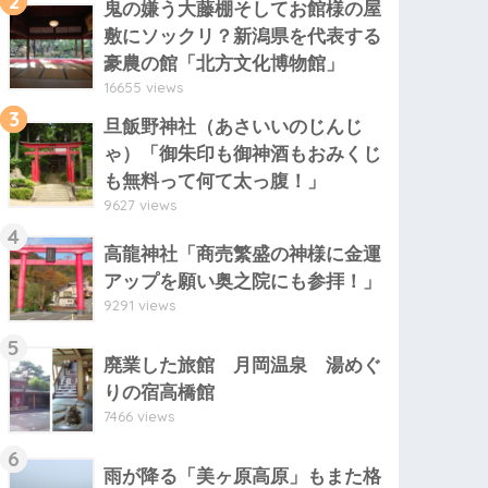
2
鬼の嫌う大藤棚そしてお館様の屋
敷にソックリ？新潟県を代表する
豪農の館「北方文化博物館」
16655 views
3
旦飯野神社（あさいいのじんじ
ゃ）「御朱印も御神酒もおみくじ
も無料って何て太っ腹！」
9627 views
4
高龍神社「商売繁盛の神様に金運
アップを願い奥之院にも参拝！」
9291 views
5
廃業した旅館 月岡温泉 湯めぐ
りの宿高橋館
7466 views
6
雨が降る「美ヶ原高原」もまた格