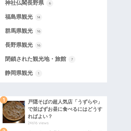
神社仏閣長野県
6
福島県観光
14
群馬県観光
16
長野県観光
16
閉鎖された観光地・旅館
7
静岡県観光
1
1
戸隠そばの超人気店「うずらや」
で並ばずお昼に食べるにはどうす
ればよい？
24616 views