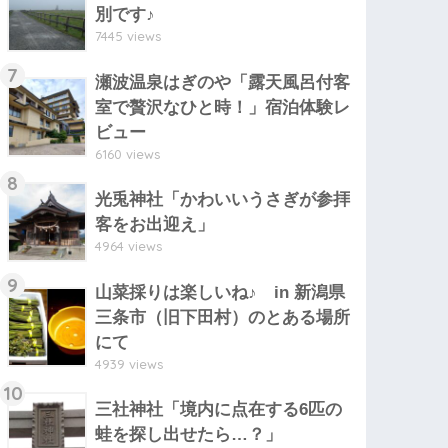
別です♪
7445 views
7
瀬波温泉はぎのや「露天風呂付客
室で贅沢なひと時！」宿泊体験レ
ビュー
6160 views
8
光兎神社「かわいいうさぎが参拝
客をお出迎え」
4964 views
9
山菜採りは楽しいね♪ in 新潟県
三条市（旧下田村）のとある場所
にて
4939 views
10
三社神社「境内に点在する6匹の
蛙を探し出せたら…？」