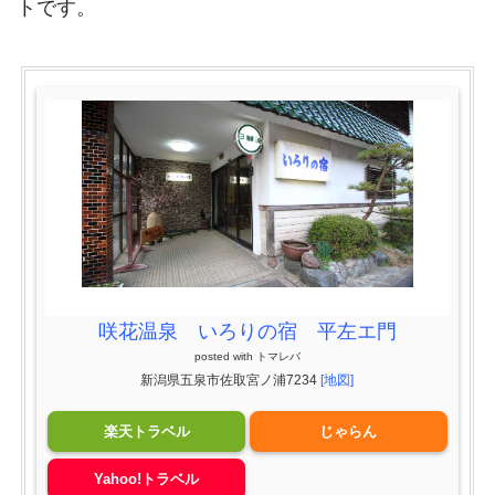
トです。
咲花温泉 いろりの宿 平左エ門
posted with
トマレバ
新潟県五泉市佐取宮ノ浦7234
[地図]
楽天トラベル
じゃらん
Yahoo!トラベル